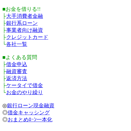
■お金を借りる!!
├
大手消費者金融
├
銀行系ローン
├
事業者向け融資
├
クレジットカード
└
各社一覧
■よくある質問
├
借金申込
├
融資審査
├
返済方法
├
ケータイで借金
└
お金のやり繰り
◎
銀行ローン現金融資
◎
借金キャッシング
◎
おまとめﾛｰﾝ一本化