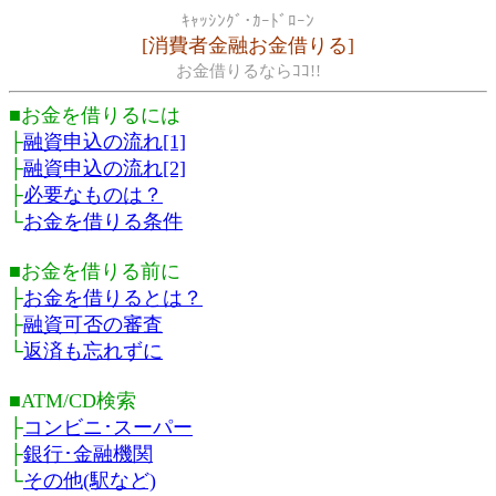
ｷｬｯｼﾝｸﾞ･ｶｰﾄﾞﾛｰﾝ
[消費者金融お金借りる]
お金借りるならｺｺ!!
■お金を借りるには
├
融資申込の流れ[1]
├
融資申込の流れ[2]
├
必要なものは？
└
お金を借りる条件
■お金を借りる前に
├
お金を借りるとは？
├
融資可否の審査
└
返済も忘れずに
■ATM/CD検索
├
コンビニ･スーパー
├
銀行･金融機関
└
その他(駅など)