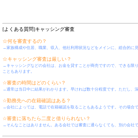
[よくある質問]キャッシング審査
☆何を審査するの？
→家族構成や住居、職業、収入、他社利用状況などをメインに、総合的に見
☆キャッシング審査は厳しい？
→キャッシングなどの会社は、お金を貸すことが商売ですので、できる限
こともあります。
☆審査の時間はどのくらい？
→通常は当日中に結果がわかります。早ければ数十分程度です。ただし、
☆勤務先への在籍確認はある？
→会社によっては、電話で在籍確認を取ることもあるようです。その場合
☆審査に落ちたら二度と借りられない？
→そんなことはありません。ある会社では審査に通らなくても、別の会社