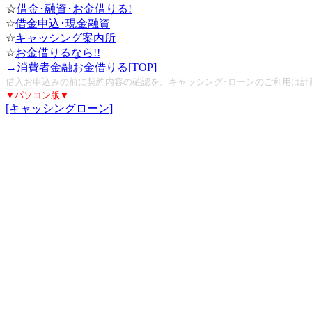
☆
借金･融資･お金借りる!
☆
借金申込･現金融資
☆
キャッシング案内所
☆
お金借りるなら!!
→消費者金融お金借りる[TOP]
借入お申込みの前に契約内容の確認を。キャッシング･ローンのご利用は計
▼パソコン版▼
[キャッシングローン]